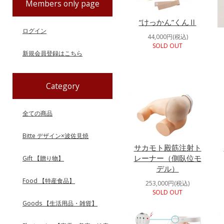
Members only page
“けっかん”くんⅡ
ログイン
44,000円(税込)
SOLD OUT
新規会員登録はこちら
Category
全ての商品
Bitte デザイン×波佐見焼
サカモト殿筋注射ト
レーナー（側臥位モ
Gift 【贈り物】
デル）
Food 【特産食品】
253,000円(税込)
SOLD OUT
Goods 【生活用品・雑貨】