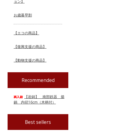
ョン】
お歳暮早割
【エコの商品】
【復興支援の商品】
【動物支援の商品】
Recommended
【岩鋳】 南部鉄器 揚
鍋 内径16cm（木柄付）
Best sellers