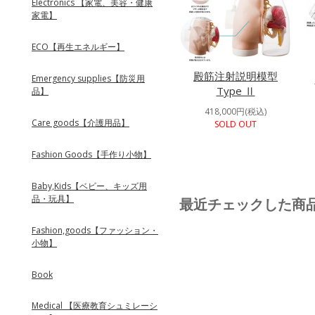
Electronics 【家電、美容・健康
家電】
ECO【再生エネルギー】
殿筋注射説明模型
Emergency supplies【防災用
Type Ⅱ
品】
418,000円(税込)
Care goods【介護用品】
SOLD OUT
Fashion Goods【手作り小物】
Baby,Kids【ベビー、キッズ用
品・玩具】
最近チェックした商
Fashion,goods【ファッション・
小物】
Book
Medical 【医療教育シュミレーシ