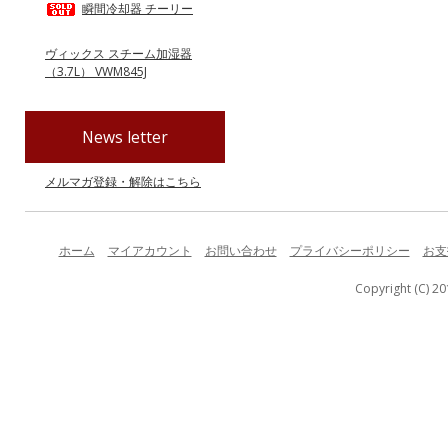
瞬間冷却器 チーリー
ヴィックス スチーム加湿器
（3.7L） VWM845J
News letter
メルマガ登録・解除はこちら
ホーム
マイアカウント
お問い合わせ
プライバシーポリシー
お支
Copyright (C) 20