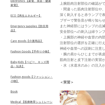
Electronics 【家電、美容・健康
上腕筋肉注射部位の確認が
家電】
・間違った筋肉注射部位や
深く刺入すると赤ランプで
ECO【再生エネルギー】
ブザーで警告音が鳴り知ら
また神経部にはランプの点
Emergency supplies【防災用
品】
安全部位への刺入は緑ラン
・上腕部の神経や血管の内
Care goods【介護用品】
注射部位の選択を正確に行
神経や血管への誤刺に注意
Fashion Goods【手作り小物】
・腕の肩からひじまでが表
筋肉注射と皮下注射の実習
Baby,Kids【ベビー、キッズ用
・水（水道水のみ）の注入
品・玩具】
Fashion,goods【ファッション・
小物】
＜実習＞
Book
Medical 【医療教育シュミレーシ