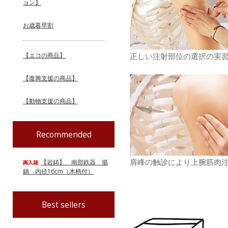
ョン】
お歳暮早割
正しい注射部位の選択の実
【エコの商品】
【復興支援の商品】
【動物支援の商品】
Recommended
肩峰の触診により上腕筋肉
【岩鋳】 南部鉄器 揚
鍋 内径16cm（木柄付）
Best sellers