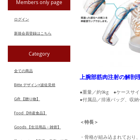
Members only page
ログイン
新規会員登録はこちら
Category
全ての商品
上腕部筋肉注射の解剖
Bitte デザイン×波佐見焼
●重量／約9kg ●ケースサイ
●付属品／排液バッグ、収納
Gift 【贈り物】
Food 【特産食品】
＜特長＞
Goods 【生活用品・雑貨】
・骨格が組み込まれており