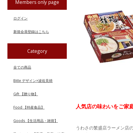
Members only page
ログイン
新規会員登録はこちら
Category
全ての商品
Bitte デザイン×波佐見焼
Gift 【贈り物】
人気店の味わいをご家
Food 【特産食品】
Goods 【生活用品・雑貨】
うわさの繁盛店ラーメン店