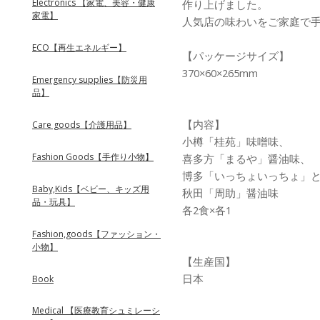
Electronics 【家電、美容・健康
作り上げました。
家電】
人気店の味わいをご家庭で
ECO【再生エネルギー】
【パッケージサイズ】
370×60×265mm
Emergency supplies【防災用
品】
【内容】
Care goods【介護用品】
小樽「桂苑」味噌味、
Fashion Goods【手作り小物】
喜多方「まるや」醤油味、
博多「いっちょいっちょ」
Baby,Kids【ベビー、キッズ用
秋田「周助」醤油味
品・玩具】
各2食×各1
Fashion,goods【ファッション・
小物】
【生産国】
日本
Book
Medical 【医療教育シュミレーシ