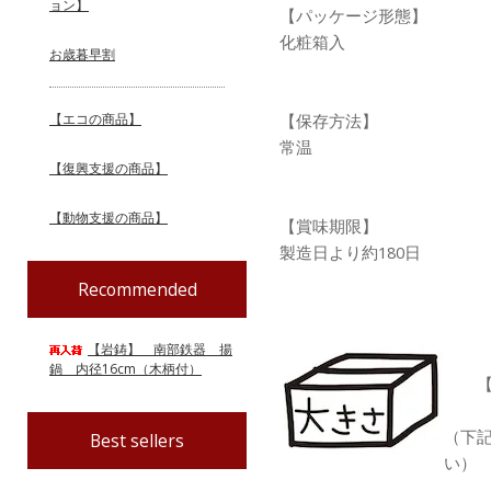
ョン】
【パッケージ形態】
化粧箱入
お歳暮早割
【エコの商品】
【保存方法】
常温
【復興支援の商品】
【動物支援の商品】
【賞味期限】
製造日より約180日
Recommended
【岩鋳】 南部鉄器 揚
鍋 内径16cm（木柄付）
【配
（下
Best sellers
い）