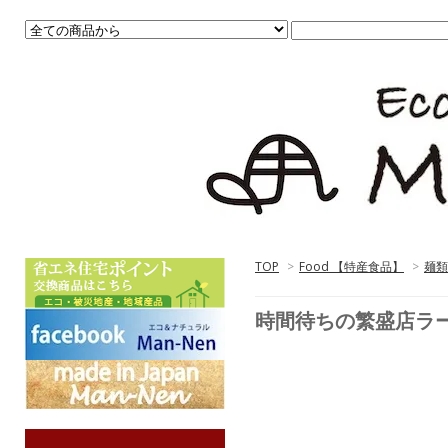
TOP
>
Food 【特産食品】
>
麺類
時間待ちの繁盛店ラー