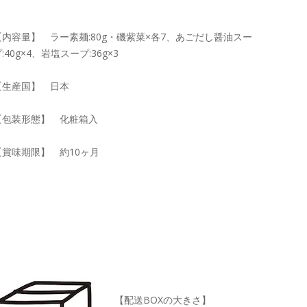
【内容量】 ラー素麺:80g・磯紫菜×各7、あごだし醤油スー
:40g×4、岩塩スープ:36g×3
【生産国】 日本
【包装形態】 化粧箱入
【賞味期限】 約10ヶ月
【配送BOXの大きさ】