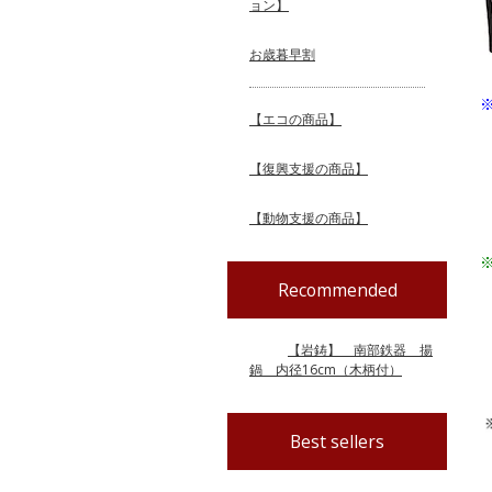
ョン】
お歳暮早割
【エコの商品】
【復興支援の商品】
【動物支援の商品】
Recommended
【岩鋳】 南部鉄器 揚
鍋 内径16cm（木柄付）
Best sellers