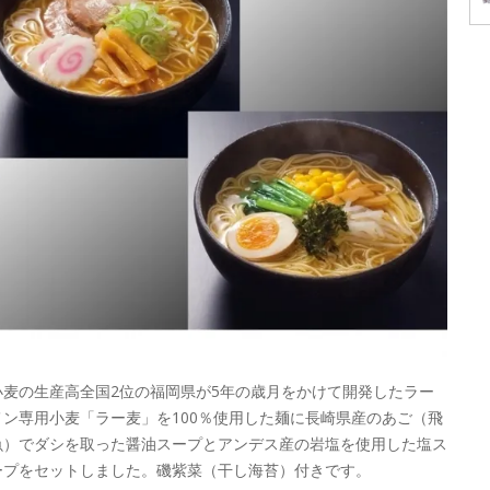
小麦の生産高全国2位の福岡県が5年の歳月をかけて開発したラー
メン専用小麦「ラー麦」を100％使用した麺に長崎県産のあご（飛
魚）でダシを取った醤油スープとアンデス産の岩塩を使用した塩ス
ープをセットしました。磯紫菜（干し海苔）付きです。