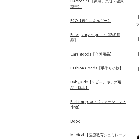
Electronics 【家電、美容・健康
家電】
ECO【再生エネルギー】
プ
Emergency supplies【防災用
品】
Care goods【介護用品】
Fashion Goods【手作り小物】
Baby,Kids【ベビー、キッズ用
品・玩具】
Fashion,goods【ファッション・
小物】
Book
Medical 【医療教育シュミレーシ