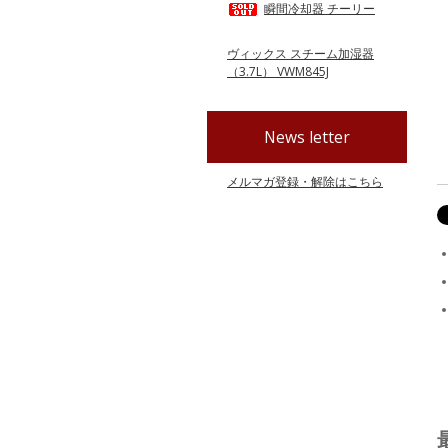
瞬間冷却器 チーリー
ヴィックス スチーム加湿器
（3.7L） VWM845J
News letter
メルマガ登録・解除はこちら