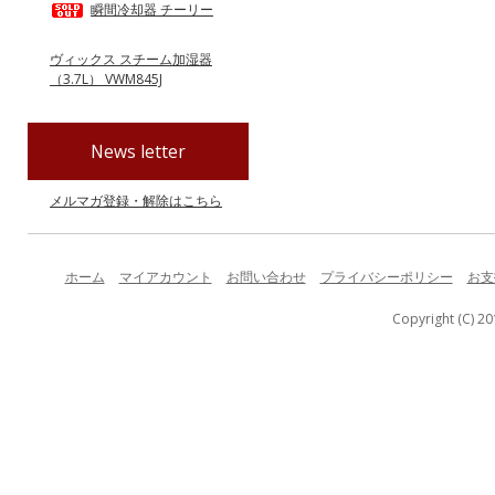
瞬間冷却器 チーリー
ヴィックス スチーム加湿器
（3.7L） VWM845J
News letter
メルマガ登録・解除はこちら
ホーム
マイアカウント
お問い合わせ
プライバシーポリシー
お支
Copyright (C) 20