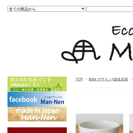
TOP
>
Bitte デザイン×波佐見焼
>