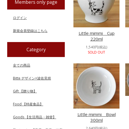
Members only page
ログイン
新規会員登録はこちら
Little mimmi Cup
220ml
1,540円(税込)
Category
SOLD OUT
全ての商品
Bitte デザイン×波佐見焼
Gift 【贈り物】
Food 【特産食品】
Little mimmi Bowl
Goods 【生活用品・雑貨】
300ml
2,640円(税込)