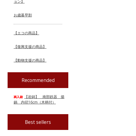
ョン】
お歳暮早割
【エコの商品】
【復興支援の商品】
【動物支援の商品】
Recommended
【岩鋳】 南部鉄器 揚
鍋 内径16cm（木柄付）
Best sellers