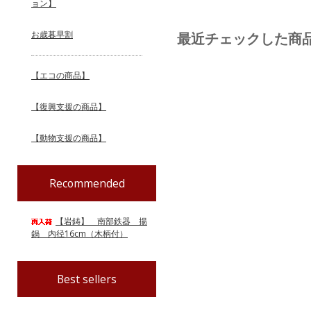
ョン】
お歳暮早割
最近チェックした商
【エコの商品】
【復興支援の商品】
【動物支援の商品】
Recommended
【岩鋳】 南部鉄器 揚
鍋 内径16cm（木柄付）
Best sellers