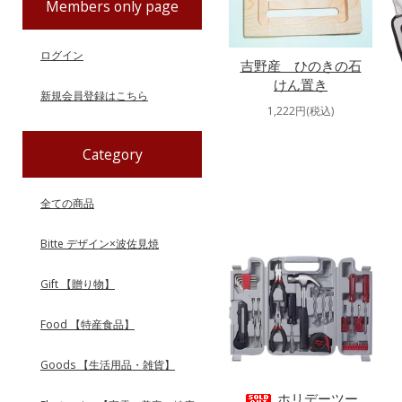
Members only page
ログイン
吉野産 ひのきの石
けん置き
新規会員登録はこちら
1,222円(税込)
Category
全ての商品
Bitte デザイン×波佐見焼
Gift 【贈り物】
Food 【特産食品】
Goods 【生活用品・雑貨】
ホリデーツー