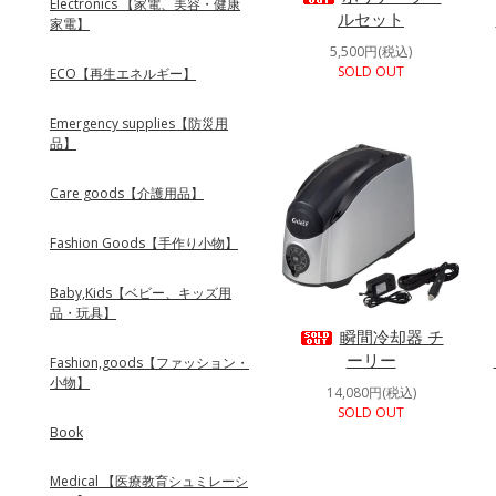
Electronics 【家電、美容・健康
ルセット
家電】
5,500円(税込)
SOLD OUT
ECO【再生エネルギー】
Emergency supplies【防災用
品】
Care goods【介護用品】
Fashion Goods【手作り小物】
Baby,Kids【ベビー、キッズ用
品・玩具】
瞬間冷却器 チ
ーリー
Fashion,goods【ファッション・
小物】
14,080円(税込)
SOLD OUT
Book
Medical 【医療教育シュミレーシ