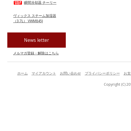
瞬間冷却器 チーリー
ヴィックス スチーム加湿器
（3.7L） VWM845J
News letter
メルマガ登録・解除はこちら
ホーム
マイアカウント
お問い合わせ
プライバシーポリシー
お支
Copyright (C) 20