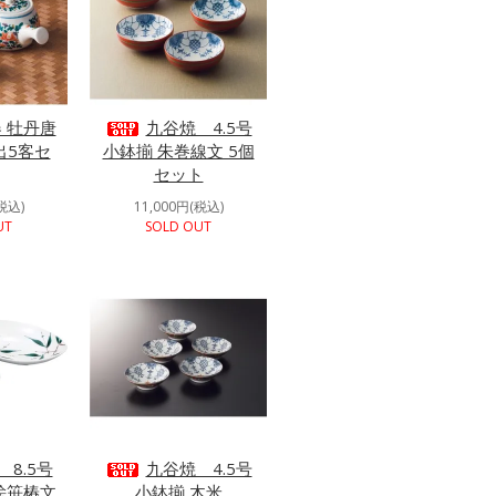
 牡丹唐
九谷焼 4.5号
出5客セ
小鉢揃 朱巻線文 5個
セット
税込)
11,000円(税込)
UT
SOLD OUT
8.5号
九谷焼 4.5号
絵笹椿文
小鉢揃 木米