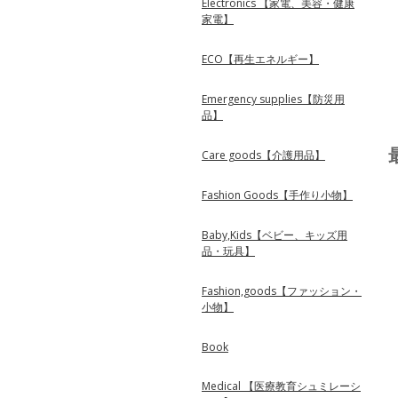
Electronics 【家電、美容・健康
家電】
ECO【再生エネルギー】
Emergency supplies【防災用
品】
Care goods【介護用品】
Fashion Goods【手作り小物】
Baby,Kids【ベビー、キッズ用
品・玩具】
Fashion,goods【ファッション・
小物】
Book
Medical 【医療教育シュミレーシ