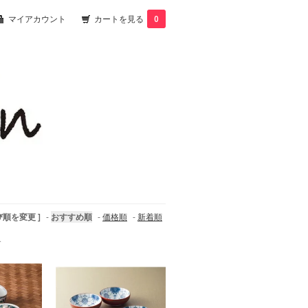
マイアカウント
カートを見る
0
び順を変更 ]
-
おすすめ順
-
価格順
-
新着順
す