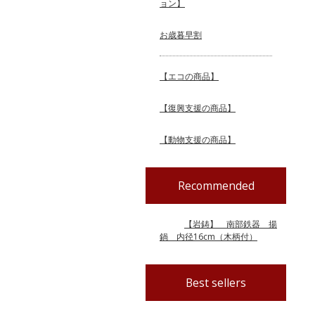
ョン】
お歳暮早割
【エコの商品】
【復興支援の商品】
【動物支援の商品】
Recommended
【岩鋳】 南部鉄器 揚
鍋 内径16cm（木柄付）
Best sellers