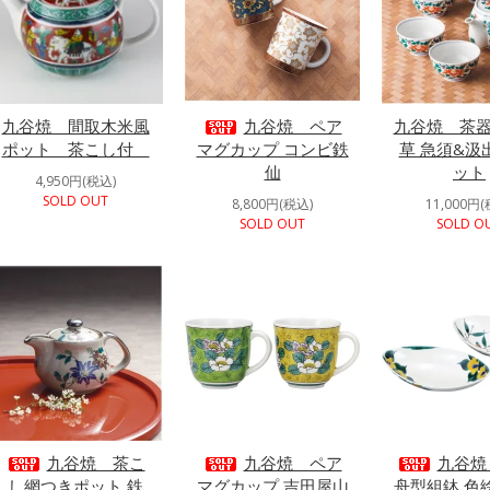
九谷焼 間取木米風
九谷焼 ペア
九谷焼 茶器
ポット 茶こし付
マグカップ コンビ鉄
草 急須&汲
仙
ット
4,950円(税込)
SOLD OUT
8,800円(税込)
11,000円(
SOLD OUT
SOLD O
九谷焼 茶こ
九谷焼 ペア
九谷焼 
し網つきポット 鉄
マグカップ 吉田屋山
舟型組鉢 色