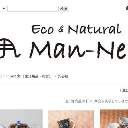
OP
>
Goods 【生活用品・雑貨】
>
九谷焼
[ 並
全 [8] 商品中 [1-8] 商品を表示していま