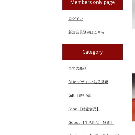
Members only page
ログイン
新規会員登録はこちら
Category
全ての商品
Bitte デザイン×波佐見焼
Gift 【贈り物】
Food 【特産食品】
Goods 【生活用品・雑貨】