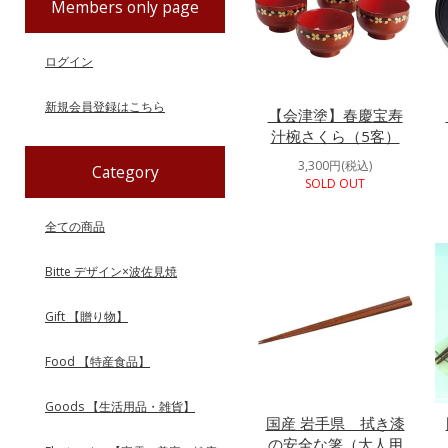
Members only page
ログイン
新規会員登録はこちら
【会津塗】春慶宝寿
汁椀さくら（5客）
3,300円(税込)
Category
SOLD OUT
全ての商品
Bitte デザイン×波佐見焼
Gift 【贈り物】
Food 【特産食品】
Goods 【生活用品・雑貨】
国産 岩手県 拭き漆
の安全な箸（大人用