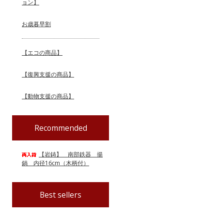
ョン】
お歳暮早割
【エコの商品】
【復興支援の商品】
【動物支援の商品】
Recommended
【岩鋳】 南部鉄器 揚
鍋 内径16cm（木柄付）
Best sellers