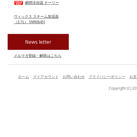
瞬間冷却器 チーリー
ヴィックス スチーム加湿器
（3.7L） VWM845J
News letter
メルマガ登録・解除はこちら
ホーム
マイアカウント
お問い合わせ
プライバシーポリシー
お支
Copyright (C) 20