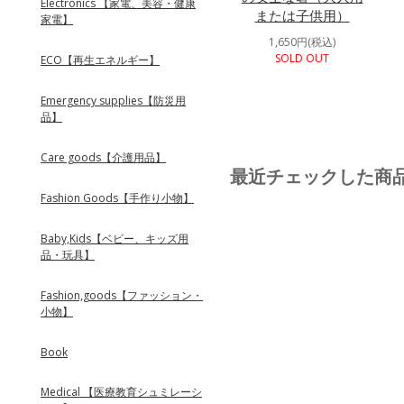
Electronics 【家電、美容・健康
または子供用）
家電】
1,650円(税込)
SOLD OUT
ECO【再生エネルギー】
Emergency supplies【防災用
品】
Care goods【介護用品】
最近チェックした商
Fashion Goods【手作り小物】
Baby,Kids【ベビー、キッズ用
品・玩具】
Fashion,goods【ファッション・
小物】
Book
Medical 【医療教育シュミレーシ