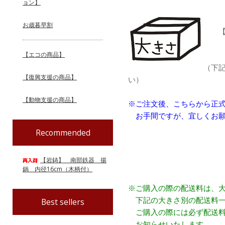
ョン】
お歳暮早割
【配
【エコの商品】
（下
【復興支援の商品】
い）
【動物支援の商品】
※ご注文後、こちらから正
お手間ですが、宜しくお願
Recommended
【岩鋳】 南部鉄器 揚
鍋 内径16cm（木柄付）
※ご購入の際の配送料は、
下記の大きさ別の配送料一
Best sellers
ご購入の際には必ず配送料
お知らせいたします。