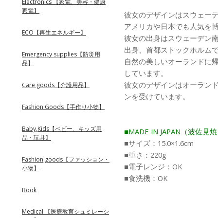
Electronics 【家電、美容・健康
家電】
彼女のデザインはスウェー
アメリカや日本でも人気を
ECO【再生エネルギー】
彼女の出身はスウェーデン
出身、首都ストックホルム
Emergency supplies【防災用
自然の美しいオーランドに
品】
しています。
彼女のデザインはオーラン
Care goods【介護用品】
ンを受けています。
Fashion Goods【手作り小物】
Baby,Kids【ベビー、キッズ用
■MADE IN JAPAN（波佐見
品・玩具】
■サイズ：15.0×1.6cm
■重さ：220g
Fashion,goods【ファッション・
■電子レンジ：OK
小物】
■食洗機：OK
Book
Medical 【医療教育シュミレーシ