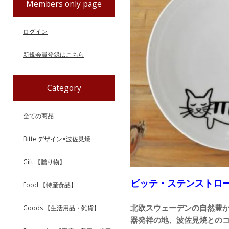
Members only page
ログイン
新規会員登録はこちら
Category
全ての商品
Bitte デザイン×波佐見焼
Gift 【贈り物】
ビッテ・ステンストロ
Food 【特産食品】
北欧スウェーデンの自然豊
Goods 【生活用品・雑貨】
器発祥の地、波佐見焼との