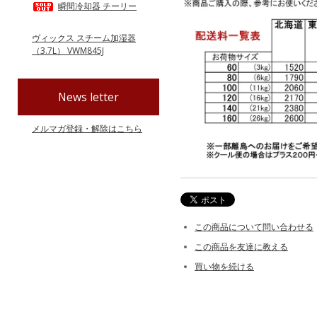
瞬間冷却器 チーリー
ヴィックス スチーム加湿器
（3.7L） VWM845J
News letter
メルマガ登録・解除はこちら
この商品について問い合わせる
この商品を友達に教える
買い物を続ける