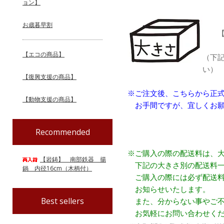
ョン】
お歳暮早割
【配
【エコの商品】
（下
い）
【復興支援の商品】
※ご注文後、こちらから正
【動物支援の商品】
お手間ですが、宜しくお願
Recommended
※ご購入の際の配送料は、
【岩鋳】 南部鉄器 揚
下記の大きさ別の配送料一
鍋 内径16cm（木柄付）
ご購入の際には必ず配送料
お知らせいたします。
Best sellers
また、分からない事やご不
お気軽にお問い合わせくだ