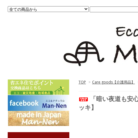
TOP
>
Care goods【介護用品】
「暗い夜道も安心
ッキ】