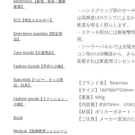
Electronics 【家電、美容・健康
家電】
・ハンドグリップ部のサー
は高輝度LEDランプによる
ECO【再生エネルギー】
夜道を明るく照らします。
・ステッキ部分には耐衝撃
Emergency supplies【防災用
用。
品】
・ソーラーパネルでは太陽光
Care goods【介護用品】
コン等のUSB機器から、さら
装着すれば家庭用コンセン
Fashion Goods【手作り小物】
Baby,Kids【ベビー、キッズ用
【ブランド名】 Bearmax
品・玩具】
【サイズ】180*880*520mm
【重量】900g
Fashion,goods【ファッション・
【内容量】約870mm、USB
小物】
【材質】ポリカーボネート・
Book
【ご注意】メーカー直送の
Medical 【医療教育シュミレーシ