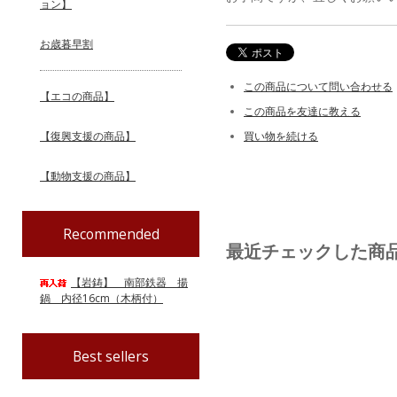
ョン】
お歳暮早割
この商品について問い合わせる
【エコの商品】
この商品を友達に教える
【復興支援の商品】
買い物を続ける
【動物支援の商品】
Recommended
最近チェックした商
【岩鋳】 南部鉄器 揚
鍋 内径16cm（木柄付）
Best sellers