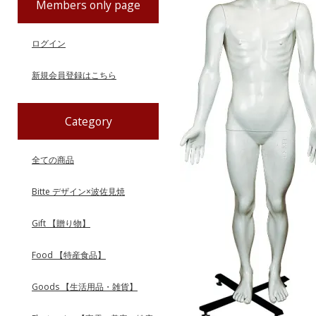
Members only page
ログイン
新規会員登録はこちら
Category
全ての商品
Bitte デザイン×波佐見焼
Gift 【贈り物】
Food 【特産食品】
Goods 【生活用品・雑貨】