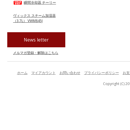
瞬間冷却器 チーリー
ヴィックス スチーム加湿器
（3.7L） VWM845J
News letter
メルマガ登録・解除はこちら
ホーム
マイアカウント
お問い合わせ
プライバシーポリシー
お支
Copyright (C) 20