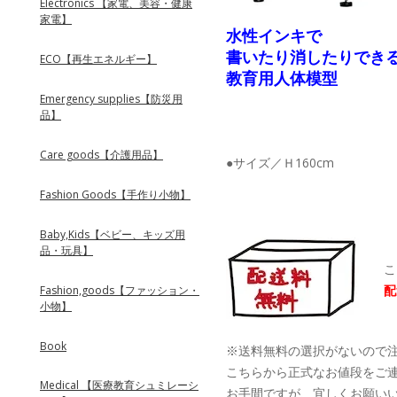
Electronics 【家電、美容・健康
家電】
水性インキで
書いたり消したりでき
ECO【再生エネルギー】
教育用人体模型
Emergency supplies【防災用
品】
Care goods【介護用品】
●サイズ／Ｈ160cm
Fashion Goods【手作り小物】
Baby,Kids【ベビー、キッズ用
品・玩具】
こち
配
Fashion,goods【ファッション・
小物】
Book
※送料無料の選択がないので
こちらから正式なお値段をご
Medical 【医療教育シュミレーシ
お手間ですが、宜しくお願い