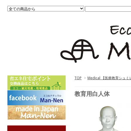
TOP
>
Medical 【医療教育シュ
教育用白人体