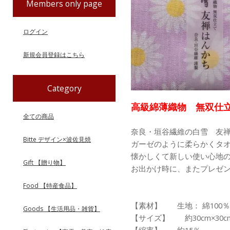
Members only page
ログイン
新規会員登録はこちら
Category
高級綿薄織物 無双仕
全ての商品
奈良・垣谷繊維の白雪 友
Bitte デザイン×波佐見焼
ガーゼのように柔らかくタ
懐かしくて新しい使い心地
Gift 【贈り物】
お出かけ時に、またプレゼ
Food 【特産食品】
【素材】 生地： 綿100％
Goods 【生活用品・雑貨】
【サイズ】 約30cm×30c