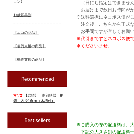
ョン】
（日にち指定はできませ
お届けまで数日お時間がか
お歳暮早割
※送料選択にネコポス便が
注文後、こちらから正式な
お手間ですが宜しくお願い
【エコの商品】
※代引きですとネコポス便
承くださいませ。
【復興支援の商品】
【動物支援の商品】
Recommended
【岩鋳】 南部鉄器 揚
鍋 内径16cm（木柄付）
Best sellers
※ご購入の際の配送料は、
下記の大きさ別の配送料一