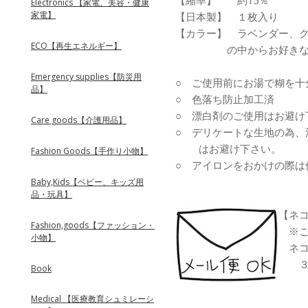
【縮率】 約15％
Electronics 【家電、美容・健康
家電】
【日本製】 １枚入り
【カラー】 ラベンダー、
ECO【再生エネルギー】
の中からお好きな色を
Emergency supplies【防災用
○ ご使用前にお湯で糊を十
品】
○ 色落ち防止加工済
○ 漂白剤のご使用はお避け
Care goods【介護用品】
○ デリケートな生地の為、
はお避け下さい。
Fashion Goods【手作り小物】
○ アイロンをおかけの際は
Baby,Kids【ベビー、キッズ用
品・玩具】
【ネ
Fashion,goods【ファッション・
※こ
小物】
ネコ
３７
Book
Medical 【医療教育シュミレーシ