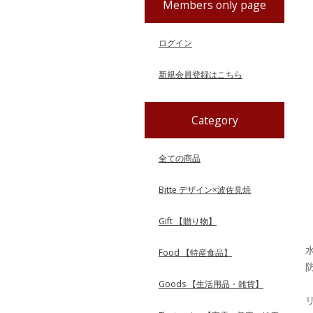
Members only page
ログイン
新規会員登録はこちら
Category
全ての商品
Bitte デザイン×波佐見焼
Gift 【贈り物】
Food 【特産食品】
Goods 【生活用品・雑貨】