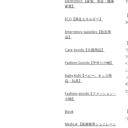
Electronics 【家電、美容・健康
家電】
ECO【再生エネルギー】
3
Emergency supplies【防災用
品】
Care goods【介護用品】
Fashion Goods【手作り小物】
Baby,Kids【ベビー、キッズ用
品・玩具】
Fashion,goods【ファッション・
小物】
Book
Medical 【医療教育シュミレーシ