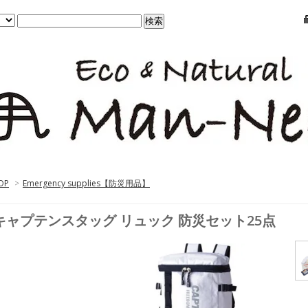
OP
>
Emergency supplies【防災用品】
キャプテンスタッグ リュック 防災セット25点