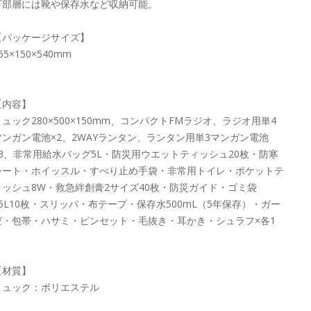
下部層には靴や保存水など収納可能。
【パッケージサイズ】
65×150×540mm
【内容】
リュック280×500×150mm、コンパクトFMラジオ、ラジオ用単4
マンガン電池×2、2WAYランタン、ランタン用単3マンガン電池
×3、非常用給水バッグ5L・防災用ウエットティッシュ20枚・防寒
シート・ホイッスル・すべり止め手袋・非常用トイレ・ポケットテ
ィッシュ8W・救急絆創膏2サイズ40枚・防災ガイド・ゴミ袋
45L10枚・スリッパ・布テープ・保存水500mL（5年保存）・ガー
ゼ・包帯・ハサミ・ピンセット・毛抜き・耳かき・シュラフ×各1
【材質】
リュック：ポリエステル