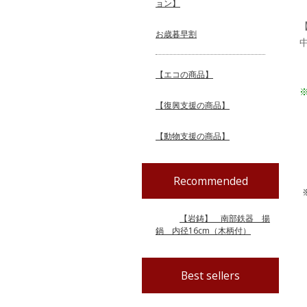
ョン】
お歳暮早割
【エコの商品】
【復興支援の商品】
【動物支援の商品】
Recommended
【岩鋳】 南部鉄器 揚
鍋 内径16cm（木柄付）
Best sellers