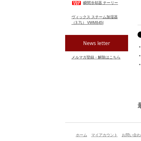
瞬間冷却器 チーリー
ヴィックス スチーム加湿器
（3.7L） VWM845J
News letter
メルマガ登録・解除はこちら
ホーム
マイアカウント
お問い合わ