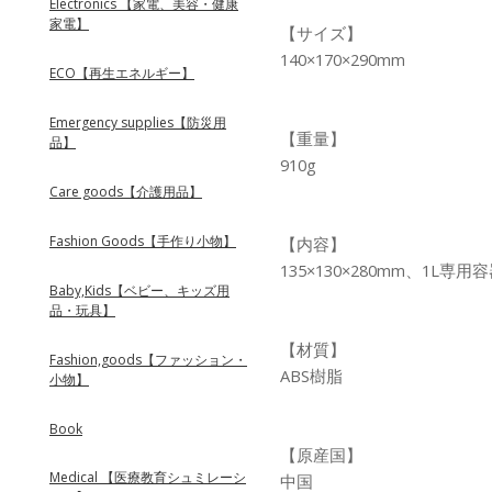
Electronics 【家電、美容・健康
家電】
【サイズ】
140×170×290mm
ECO【再生エネルギー】
Emergency supplies【防災用
【重量】
品】
910g
Care goods【介護用品】
Fashion Goods【手作り小物】
【内容】
135×130×280mm、1L
Baby,Kids【ベビー、キッズ用
品・玩具】
【材質】
Fashion,goods【ファッション・
ABS樹脂
小物】
Book
【原産国】
Medical 【医療教育シュミレーシ
中国