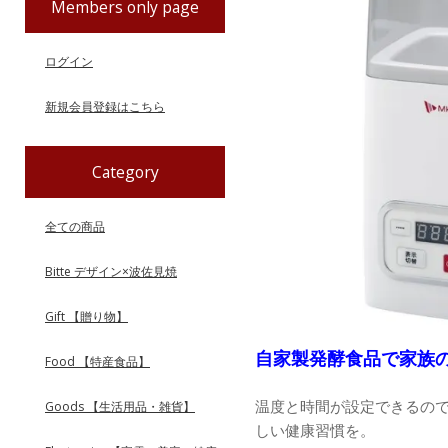
Members only page
ログイン
新規会員登録はこちら
Category
全ての商品
Bitte デザイン×波佐見焼
Gift 【贈り物】
自家製発酵食品で家族
Food 【特産食品】
温度と時間が設定できるの
Goods 【生活用品・雑貨】
しい健康習慣を。