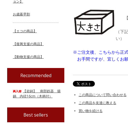
ョン】
お歳暮早割
【配
【エコの商品】
（下
い）
【復興支援の商品】
※ご注文後、こちらから正
【動物支援の商品】
お手間ですが、宜しくお願
Recommended
【岩鋳】 南部鉄器 揚
この商品について問い合わせる
鍋 内径16cm（木柄付）
この商品を友達に教える
買い物を続ける
Best sellers