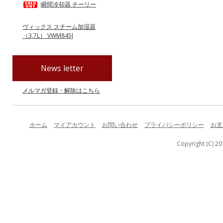
瞬間冷却器 チーリー
ヴィックス スチーム加湿器
（3.7L） VWM845J
News letter
メルマガ登録・解除はこちら
ホーム
マイアカウント
お問い合わせ
プライバシーポリシー
お支
Copyright (C) 20