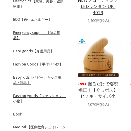
NEWフローティング
Electronics 【家電、美容・健康
LEDランタン UK-
家電】
4019
ECO【再生エネルギー】
4,400円(税込)
Emergency supplies【防災用
品】
Care goods【介護用品】
Fashion Goods【手作り小物】
Baby,Kids【ベビー、キッズ用
品・玩具】
握るだけで姿勢
矯正！【ぐっポス】
ヒノキ・サイズ小
Fashion,goods【ファッション・
小物】
4,070円(税込)
Book
Medical 【医療教育シュミレーシ