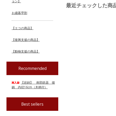
ョン】
最近チェックした商
お歳暮早割
【エコの商品】
【復興支援の商品】
【動物支援の商品】
Recommended
【岩鋳】 南部鉄器 揚
鍋 内径16cm（木柄付）
Best sellers