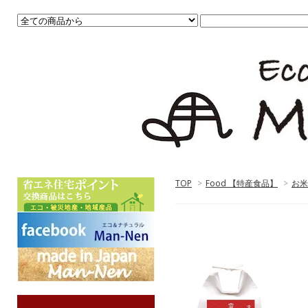
TOP
>
Food 【特産食品】
>
お米