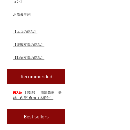
ョン】
お歳暮早割
【エコの商品】
【復興支援の商品】
【動物支援の商品】
Recommended
【岩鋳】 南部鉄器 揚
鍋 内径16cm（木柄付）
Best sellers