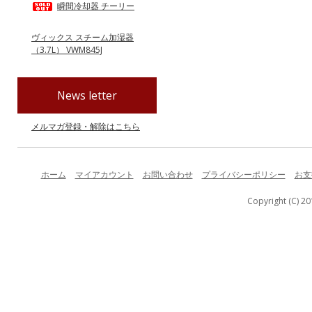
瞬間冷却器 チーリー
ヴィックス スチーム加湿器
（3.7L） VWM845J
News letter
メルマガ登録・解除はこちら
ホーム
マイアカウント
お問い合わせ
プライバシーポリシー
お支
Copyright (C) 20