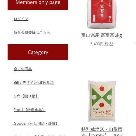
Members only page
ログイン
新規会員登録はこちら
富山県産 富富富5kg
5,400円(税込)
Category
全ての商品
Bitte デザイン×波佐見焼
Gift 【贈り物】
Food 【特産食品】
Goods 【生活用品・雑貨】
特別栽培米・山形県
産【つや姫】 5Kg